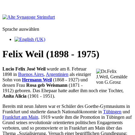
Sprache auswählen
Felix Weil (1898 - 1975)
Lucio Felix José Weil
wurde am 8. Februar
1898 in
Buenos Aires
,
Argentinien
als einziger
Sohn von
Hermann Weil
(1868 - 1927) und
dessen Frau
Rosa geb Weismann
(1871 -
1912) geboren. Das Ehepaar hatte außer ihm noch eine Tochter,
Anita Alicia
(1901 - 1951).
Bereits mit neun Jahren war er Schüler des Goethe-Gymnasiums in
Frankfurt und studierte danach Nationalökonomie in
Tübingen
und
Frankfurt am Main
. 1919 wurde ihm die Promotion in Tübingen auf
Grund seines revolutionär orientierten politischen Engagements
verboten, und so promovierte er in Frankfurt am Main über das
Thema „Sozialisierung. Versuch einer begrifflichen Grundlegung;