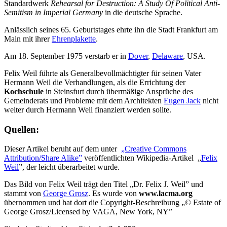
Standardwerk
Rehearsal for Destruction: A Study Of Political Anti-
Semitism in Imperial Germany
in die deutsche Sprache.
Anlässlich seines 65. Geburtstages ehrte ihn die Stadt Frankfurt am
Main mit ihrer
Ehrenplakette
.
Am 18. September 1975 verstarb er in
Dover
,
Delaware
, USA.
Felix Weil führte als Generalbevollmächtigter für seinen Vater
Hermann Weil die Verhandlungen, als die Errichtung der
Kochschule
in Steinsfurt durch übermäßige Ansprüche des
Gemeinderats und Probleme mit dem Architekten
Eugen Jack
nicht
weiter durch Hermann Weil finanziert werden sollte.
Quellen:
Dieser Artikel beruht auf dem unter
„Creative Commons
Attribution/Share Alike”
veröffentlichten Wikipedia-Artikel „
Felix
Weil
”, der leicht überarbeitet wurde.
Das Bild von Felix Weil trägt den Titel „Dr. Felix J. Weil” und
stammt von
George Grosz
. Es wurde von
www.lacma.org
übernommen und hat dort die Copyright-Beschreibung „© Estate of
George Grosz/Licensed by VAGA, New York, NY”