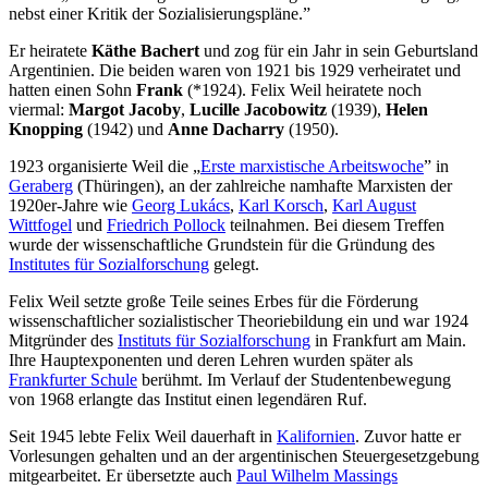
nebst einer Kritik der Sozialisierungspläne.”
Er heiratete
Käthe Bachert
und zog für ein Jahr in sein Geburtsland
Argentinien. Die beiden waren von 1921 bis 1929 verheiratet und
hatten einen Sohn
Frank
(*1924). Felix Weil heiratete noch
viermal:
Margot Jacoby
,
Lucille Jacobowitz
(1939),
Helen
Knopping
(1942) und
Anne Dacharry
(1950).
1923 organisierte Weil die „
Erste marxistische Arbeitswoche
” in
Geraberg
(Thüringen), an der zahlreiche namhafte Marxisten der
1920er-Jahre wie
Georg Lukács
,
Karl Korsch
,
Karl August
Wittfogel
und
Friedrich Pollock
teilnahmen. Bei diesem Treffen
wurde der wissenschaftliche Grundstein für die Gründung des
Institutes für Sozialforschung
gelegt.
Felix Weil setzte große Teile seines Erbes für die Förderung
wissenschaftlicher sozialistischer Theoriebildung ein und war 1924
Mitgründer des
Instituts für Sozialforschung
in Frankfurt am Main.
Ihre Hauptexponenten und deren Lehren wurden später als
Frankfurter Schule
berühmt. Im Verlauf der Studentenbewegung
von 1968 erlangte das Institut einen legendären Ruf.
Seit 1945 lebte Felix Weil dauerhaft in
Kalifornien
. Zuvor hatte er
Vorlesungen gehalten und an der argentinischen Steuergesetzgebung
mitgearbeitet. Er übersetzte auch
Paul Wilhelm Massings