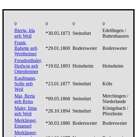
◊
◊
◊
◊
◊
Bierig, Ida
Edelfingen /
*30.05.1873
Steinsfurt
e
geb Weil
Buttenhausen
Frank,
Babette geb
*29.01.1869
Bodersweier
Bodersweier
n
Wertheimer
Freudenthaler,
Hedwig geb
*19.02.1893
Heinsheim
Heinsheim
n
Ottenheimer
Kaufmann,
Sofie geb
*23.01.1877
Steinsfurt
Köln
M
Weil
Mai, Berta
Merchingen /
*09.05.1868
Steinsfurt
M
geb Reiss
Niederlande
Maier, Irma
Königsbach /
*28.10.1894
Steinsfurt
1
geb Weil
Pforzheim
Merklinger,
v
*30.03.1880
Bodersweier
Bodersweier
Emanuel
3
Merklinger,