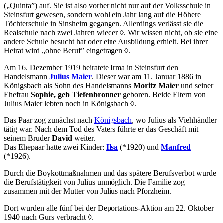
(„Quinta”) auf. Sie ist also vorher nicht nur auf der Volksschule in
Steinsfurt gewesen, sondern wohl ein Jahr lang auf die Höhere
Töchterschule in Sinsheim gegangen. Allerdings verlässt sie die
Realschule nach zwei Jahren wieder
◊
. Wir wissen nicht, ob sie eine
andere Schule besucht hat oder eine Ausbildung erhielt. Bei ihrer
Heirat wird „ohne Beruf” eingetragen
◊
.
Am 16. Dezember 1919 heiratete Irma in Steinsfurt den
Handelsmann
Julius Maier
. Dieser war am 11. Januar 1886 in
Königsbach als Sohn des Handelsmanns
Moritz Maier
und seiner
Ehefrau
Sophie, geb Tiefenbronner
geboren. Beide Eltern von
Julius Maier lebten noch in Königsbach
◊
.
Das Paar zog zunächst nach
Königsbach
, wo Julius als Viehhändler
tätig war. Nach dem Tod des Vaters führte er das Geschäft mit
seinem Bruder
David
weiter.
Das Ehepaar hatte zwei Kinder:
Ilsa
(*1920) und
Manfred
(*1926).
Durch die Boykottmaßnahmen und das spätere Berufsverbot wurde
die Berufstätigkeit von Julius unmöglich. Die Familie zog
zusammen mit der Mutter von Julius nach Pforzheim.
Dort wurden alle fünf bei der Deportations-Aktion am 22. Oktober
1940 nach Gurs verbracht
◊
.