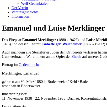
Weil-Gedenktafel
Der Verein
Vereinsgeschichte
Information
Emanuel und Luise Merklinger
Das Ehepaar
Emanuel Merklinger
(1880 -1942?) und
Luise Merkl
1976) und dessen Ehefrau
Babette geb Wertheimer
(1882 - 1942?) n
Auch nachdem alle Steinsfurter Juden den Ort bereits verlassen hatte
Gurs verbracht. Wir erinnern an die Opfer der
Shoah
auf unserer Gede
Eintrag im
Gedenkbuch:
Merklinger, Emanuel
geboren am 30. März 1880 in Bodersweier / Kehl / Baden
wohnhaft in Bodersweier
Inhaftierungsort:
11. November 1938 - 22. November 1938, Dachau, Konzentrationsla
Deportationsziel: