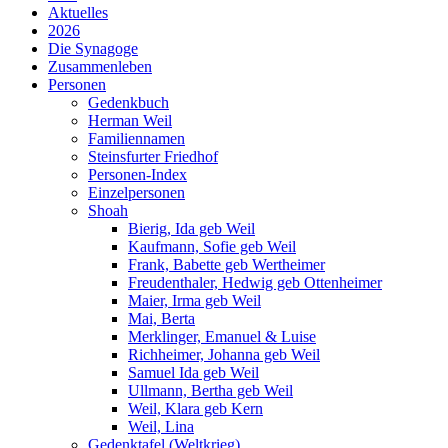
Aktuelles
2026
Die Synagoge
Zusammenleben
Personen
Gedenkbuch
Herman Weil
Familiennamen
Steinsfurter Friedhof
Personen-Index
Einzelpersonen
Shoah
Bierig, Ida geb Weil
Kaufmann, Sofie geb Weil
Frank, Babette geb Wertheimer
Freudenthaler, Hedwig geb Ottenheimer
Maier, Irma geb Weil
Mai, Berta
Merklinger, Emanuel & Luise
Richheimer, Johanna geb Weil
Samuel Ida geb Weil
Ullmann, Bertha geb Weil
Weil, Klara geb Kern
Weil, Lina
Gedenktafel (Weltkrieg)